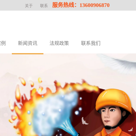
服务热线：13600906870
关于
联系
案例
新闻资讯
法规政策
联系我们