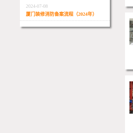
2024-07-08
厦门装修消防备案流程（2024年）