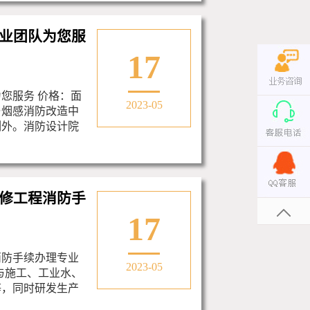
业团队为您服
17
您服务 价格：面
2023-05
与烟感消防改造中
例外。消防设计院
修工程消防手
17
消防手续办理专业
2023-05
计与施工、工业水、
等，同时研发生产