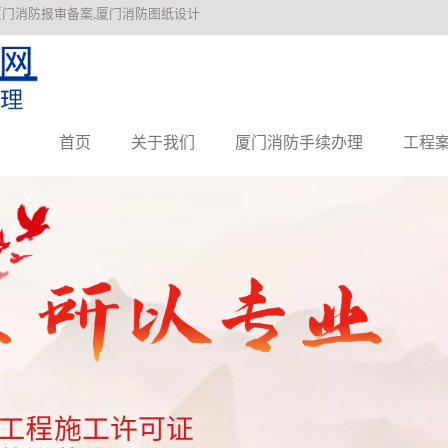
厦门消防报审备案,厦门消防图纸设计
首页
关于我们
厦门消防手续办理
工程