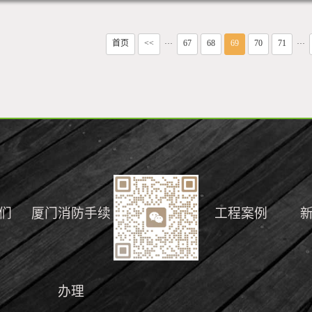
首页
<<
67
68
69
70
71
···
···
们
厦门消防手续
工程案例
办理