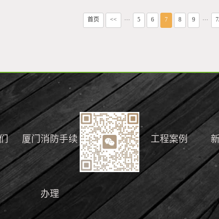
首页
<<
5
6
7
8
9
7
···
···
们
厦门消防手续
工程案例
办理